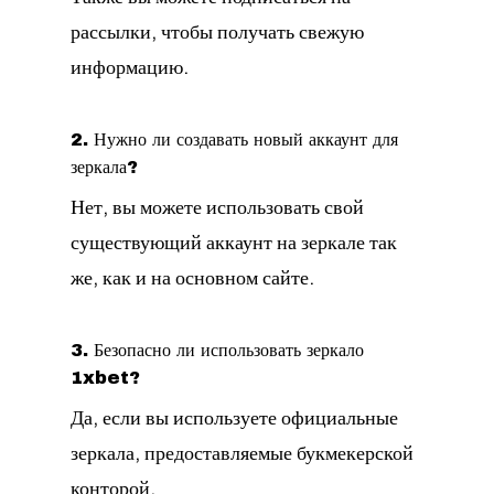
рассылки, чтобы получать свежую
информацию.
2. Нужно ли создавать новый аккаунт для
зеркала?
Нет, вы можете использовать свой
существующий аккаунт на зеркале так
же, как и на основном сайте.
3. Безопасно ли использовать зеркало
1xbet?
Да, если вы используете официальные
зеркала, предоставляемые букмекерской
конторой.