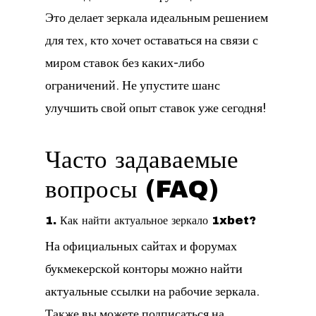
Это делает зеркала идеальным решением
для тех, кто хочет оставаться на связи с
миром ставок без каких-либо
ограничений. Не упустите шанс
улучшить свой опыт ставок уже сегодня!
Часто задаваемые
вопросы (FAQ)
1. Как найти актуальное зеркало 1xbet?
На официальных сайтах и форумах
букмекерской конторы можно найти
актуальные ссылки на рабочие зеркала.
Также вы можете подписаться на