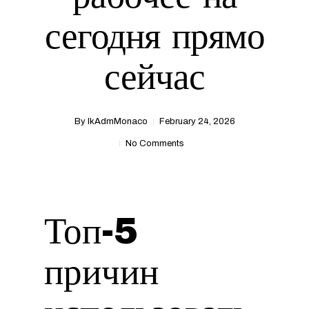
сегодня прямо
сейчас
By
IkAdmMonaco
February 24, 2026
No Comments
Топ-5
причин