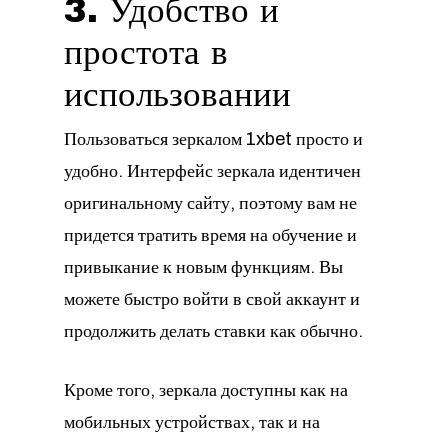
3. Удобство и
простота в
использовании
Пользоваться зеркалом 1xbet просто и
удобно. Интерфейс зеркала идентичен
оригинальному сайту, поэтому вам не
придется тратить время на обучение и
привыкание к новым функциям. Вы
можете быстро войти в свой аккаунт и
продолжить делать ставки как обычно.
Кроме того, зеркала доступны как на
мобильных устройствах, так и на