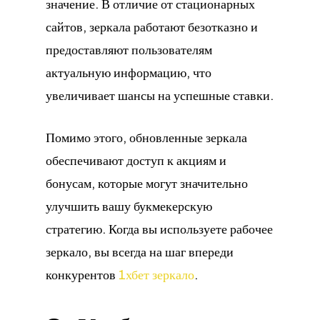
значение. В отличие от стационарных
сайтов, зеркала работают безотказно и
предоставляют пользователям
актуальную информацию, что
увеличивает шансы на успешные ставки.
Помимо этого, обновленные зеркала
обеспечивают доступ к акциям и
бонусам, которые могут значительно
улучшить вашу букмекерскую
стратегию. Когда вы используете рабочее
зеркало, вы всегда на шаг впереди
конкурентов
1хбет зеркало
.