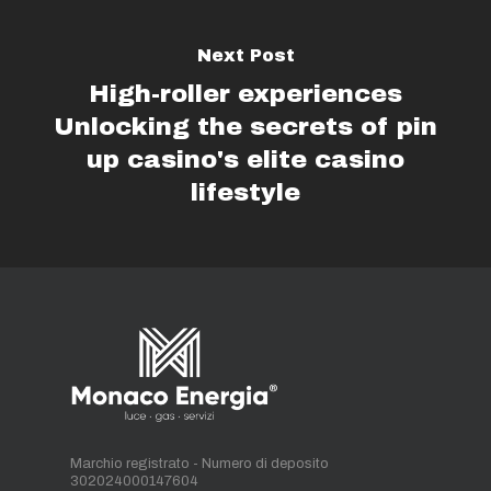
Next Post
High-roller experiences
Unlocking the secrets of pin
up casino's elite casino
lifestyle
Marchio registrato - Numero di deposito
302024000147604