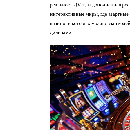
реальность (VR) и дополненная реа
интерактивные миры, где азартные 
казино, в которых можно взаимоде
дилерами.