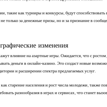
и, такие как турниры и конкурсы, будут способствовать
 не только за денежные призы, но и за признание в сообще
графические изменения
жут влияние на азартные игры. Ожидается, что с ростом 
ывать деньги в онлайн-казино. Это создаст новые возможн
дитории и расширении спектра предлагаемых услуг.
как старение населения и рост числа молодежи, также по
бовать разнообразия в играх и сервисах, что станет вызо