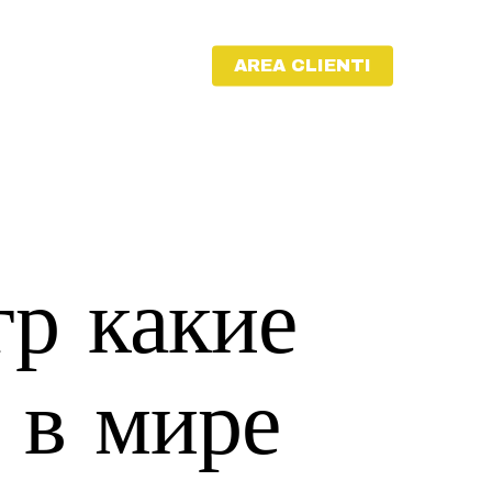
AREA CLIENTI
гр какие
 в мире