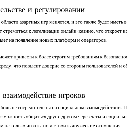
ельстве и регулировании
области азартных игр меняется, и это также будет иметь 
т стремиться к легализации онлайн-казино, что откроет 
лияет на появление новых платформ и операторов.
ожет привести к более строгим требованиям к безопасно
среду, что повысит доверие со стороны пользователей и о
 взаимодействие игроков
е больше сосредоточены на социальном взаимодействии. П
возможность общаться друг с другом через чаты и социаль
м не только играть, но и строить дружеские отношения.