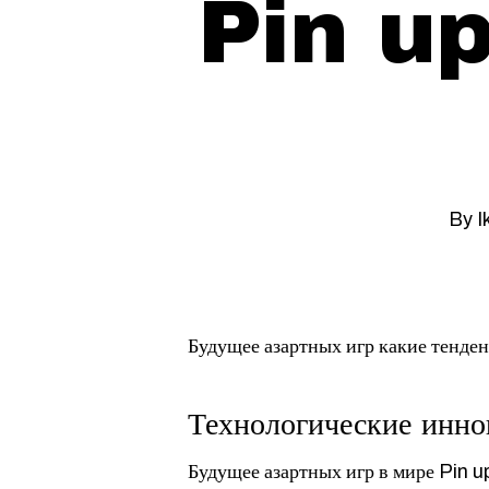
Pin up 
By
I
Будущее азартных игр какие тенденц
Технологические инно
Будущее азартных игр в мире Pin u