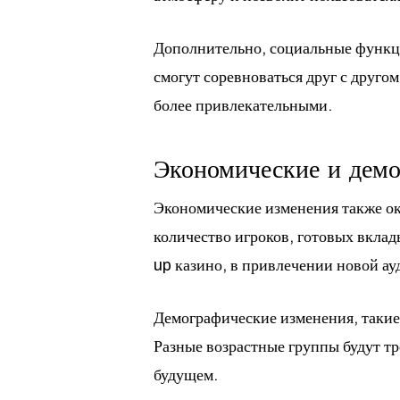
Дополнительно, социальные функци
смогут соревноваться друг с другом
более привлекательными.
Экономические и демо
Экономические изменения также ока
количество игроков, готовых вклад
up казино, в привлечении новой ау
Демографические изменения, такие 
Разные возрастные группы будут тре
будущем.