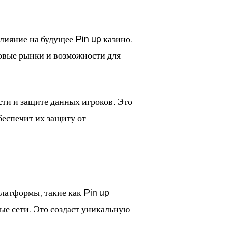
влияние на будущее Pin up казино.
новые рынки и возможности для
сти и защите данных игроков. Это
беспечит их защиту от
латформы, такие как Pin up
ные сети. Это создаст уникальную