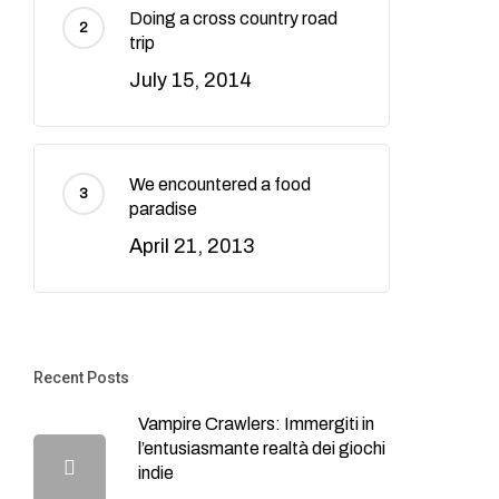
Doing a cross country road
trip
July 15, 2014
We encountered a food
paradise
April 21, 2013
Recent Posts
Vampire Crawlers: Immergiti in
l’entusiasmante realtà dei giochi
indie