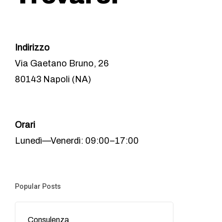
Indirizzo
Via Gaetano Bruno, 26
80143 Napoli (NA)
Orari
Lunedì—Venerdì: 09:00–17:00
Popular Posts
Consulenza