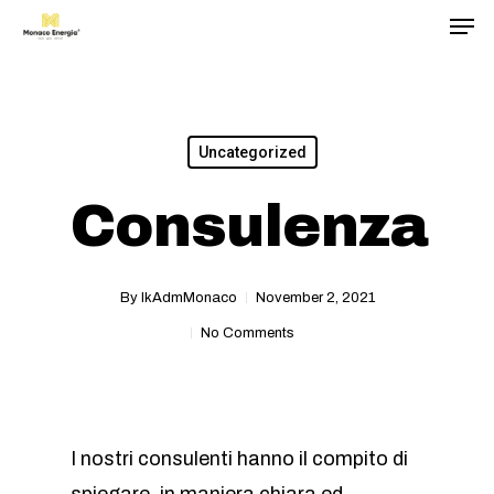
Men
Skip
to
main
content
Uncategorized
Consulenza
By
IkAdmMonaco
November 2, 2021
No Comments
I nostri consulenti hanno il compito di