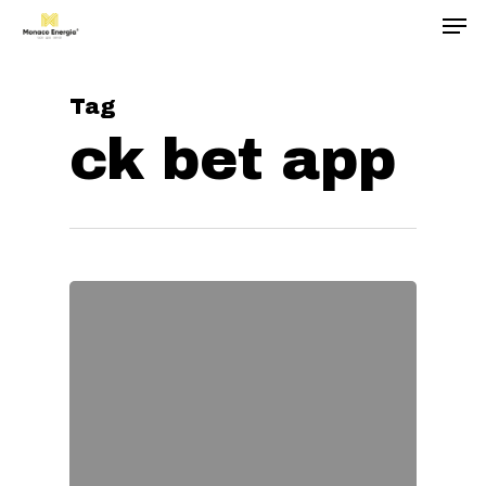
Men
Skip
to
main
Tag
content
ck bet app