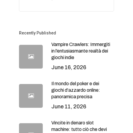
Recently Published
Vampire Crawlers: Immergiti
in l’entusiasmante realtà dei
giochi indie
June 16, 2026
Il mondo del poker e dei
giochi d’azzardo online:
panoramica precisa
June 11, 2026
Vincite in denaro slot
machine: tutto ciò che devi