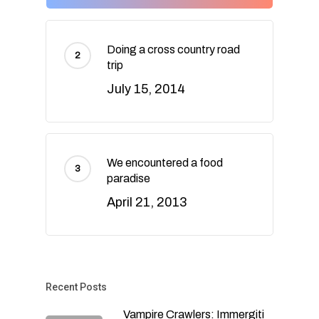
Doing a cross country road
trip
July 15, 2014
We encountered a food
paradise
April 21, 2013
Recent Posts
Vampire Crawlers: Immergiti