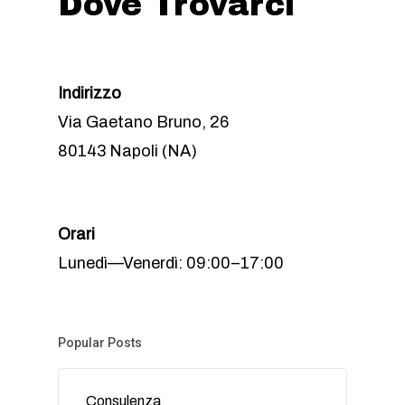
Dove Trovarci
Indirizzo
Via Gaetano Bruno, 26
80143 Napoli (NA)
Orari
Lunedì—Venerdì: 09:00–17:00
Popular Posts
Consulenza