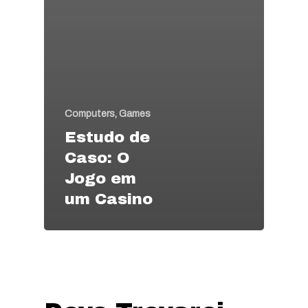
Computers, Games
Estudo de
Caso: O
Jogo em
um Casino