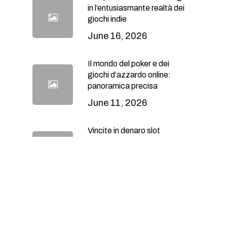
in l’entusiasmante realtà dei
giochi indie
June 16, 2026
Il mondo del poker e dei
giochi d’azzardo online:
panoramica precisa
June 11, 2026
Vincite in denaro slot
machine: tutto ciò che devi
sapere
June 11, 2026