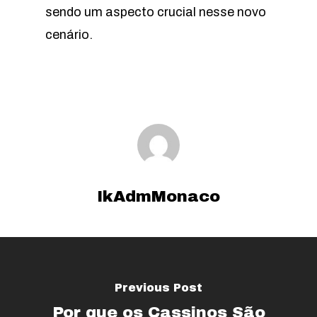
sendo um aspecto crucial nesse novo
cenário.
IkAdmMonaco
Previous Post
Por que os Cassinos São