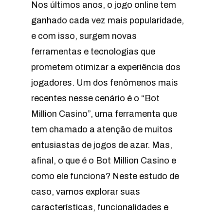
Nos últimos anos, o jogo online tem
ganhado cada vez mais popularidade,
e com isso, surgem novas
ferramentas e tecnologias que
prometem otimizar a experiência dos
jogadores. Um dos fenômenos mais
recentes nesse cenário é o “Bot
Million Casino”, uma ferramenta que
tem chamado a atenção de muitos
entusiastas de jogos de azar. Mas,
afinal, o que é o Bot Million Casino e
como ele funciona? Neste estudo de
caso, vamos explorar suas
características, funcionalidades e