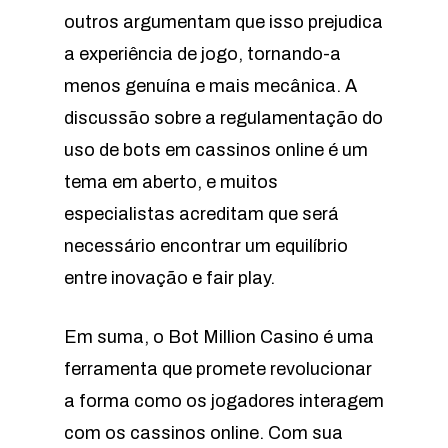
outros argumentam que isso prejudica
a experiência de jogo, tornando-a
menos genuína e mais mecânica. A
discussão sobre a regulamentação do
uso de bots em cassinos online é um
tema em aberto, e muitos
especialistas acreditam que será
necessário encontrar um equilíbrio
entre inovação e fair play.
Em suma, o Bot Million Casino é uma
ferramenta que promete revolucionar
a forma como os jogadores interagem
com os cassinos online. Com sua