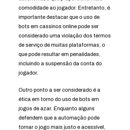
comodidade ao jogador. Entretanto, é
importante destacar que o uso de
bots em cassinos online pode ser
considerado uma violação dos termos
de serviço de muitas plataformas, o
que pode resultar em penalidades,
incluindo a suspensão da conta do
jogador.
Outro ponto a ser considerado é a
ética em torno do uso de bots em
jogos de azar. Enquanto alguns
defendem que a automação pode
tornar o jogo mais justo e acessível,