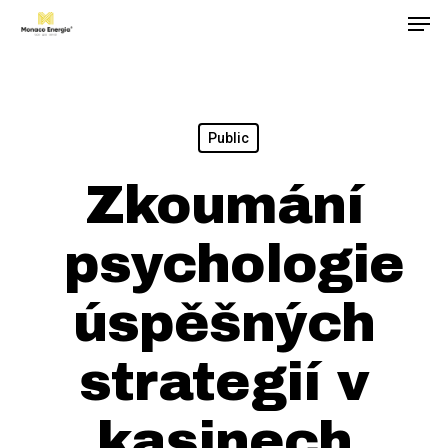
Men
Skip
to
main
content
Public
Zkoumání
psychologie
úspěšných
strategií v
kasinech