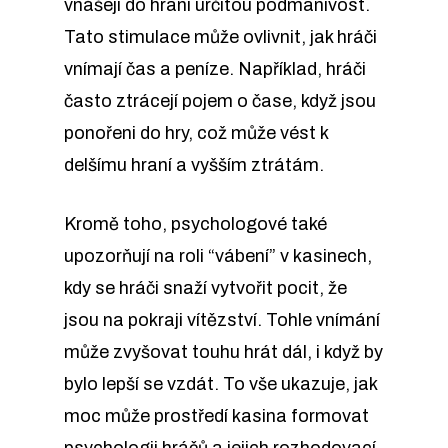
vnášejí do hraní určitou podmanivost.
Tato stimulace může ovlivnit, jak hráči
vnímají čas a peníze. Například, hráči
často ztrácejí pojem o čase, když jsou
ponořeni do hry, což může vést k
delšímu hraní a vyšším ztrátám.
Kromě toho, psychologové také
upozorňují na roli “vábení” v kasinech,
kdy se hráči snaží vytvořit pocit, že
jsou na pokraji vítězství. Tohle vnímání
může zvyšovat touhu hrát dál, i když by
bylo lepší se vzdát. To vše ukazuje, jak
moc může prostředí kasina formovat