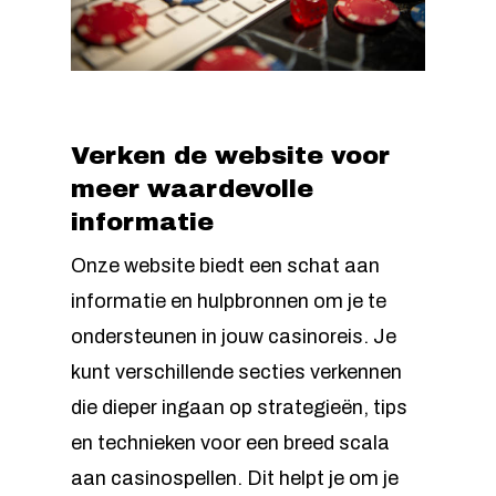
Verken de website voor
meer waardevolle
informatie
Onze website biedt een schat aan
informatie en hulpbronnen om je te
ondersteunen in jouw casinoreis. Je
kunt verschillende secties verkennen
die dieper ingaan op strategieën, tips
en technieken voor een breed scala
aan casinospellen. Dit helpt je om je