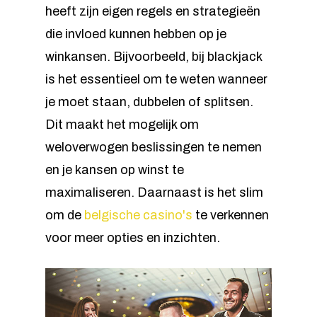
heeft zijn eigen regels en strategieën
die invloed kunnen hebben op je
winkansen. Bijvoorbeeld, bij blackjack
is het essentieel om te weten wanneer
je moet staan, dubbelen of splitsen.
Dit maakt het mogelijk om
weloverwogen beslissingen te nemen
en je kansen op winst te
maximaliseren. Daarnaast is het slim
om de
belgische casino's
te verkennen
voor meer opties en inzichten.