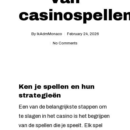
casinospelle
By
IkAdmMonaco
February 24, 2026
No Comments
Ken je spellen en hun
strategieën
Een van de belangrijkste stappen om
te slagen in het casino is het begrijpen
van de spellen die je speelt. Elk spel