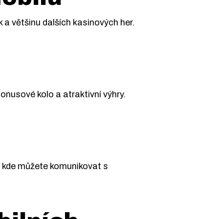
k a většinu dalších kasinových her.
onusové kolo a atraktivní výhry.
tu, kde můžete komunikovat s