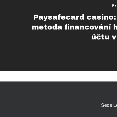
Pr
Paysafecard casino:
metoda financování 
účtu 
Sede L