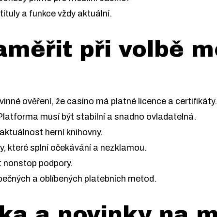
ituly a funkce vždy aktuální.
aměřit při volbě m
nné ověření, že casino má platné licence a certifikáty.
Platforma musí být stabilní a snadno ovladatelná.
ktuálnost herní knihovny.
 které splní očekávání a nezklamou.
t nonstop podpory.
ečných a oblíbených platebních metod.
ika a novinky na m