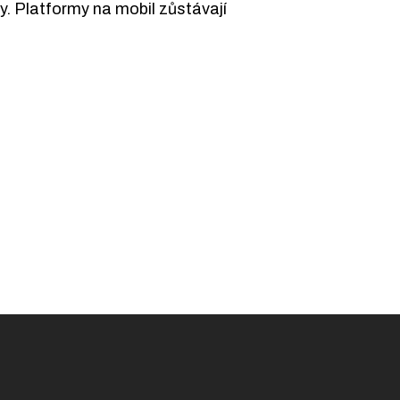
y. Platformy na mobil zůstávají