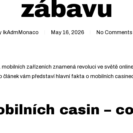
zábavu
y
IkAdmMonaco
May 16, 2026
No Comments
 mobilních zařízeních znamená revoluci ve světě online
to článek vám představí hlavní fakta o mobilních casine
bilních casin – c