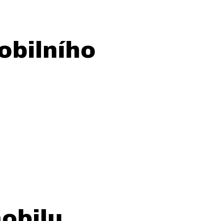
obilního
obilu