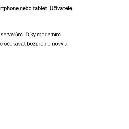
rtphone nebo tablet. Uživatelé
ím serverům. Díky moderním
ete očekávat bezproblémový a