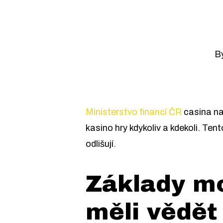
B
Ministerstvo financí ČR
casina na
kasino hry kdykoliv a kdekoli. Ten
odlišují.
Základy mo
měli vědět