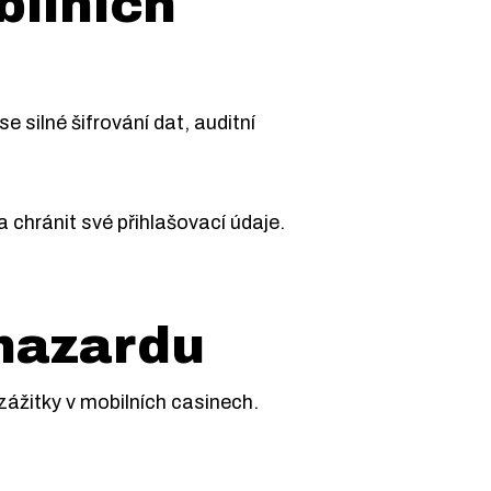
bilních
e silné šifrování dat, auditní
 chránit své přihlašovací údaje.
hazardu
zážitky v mobilních casinech.