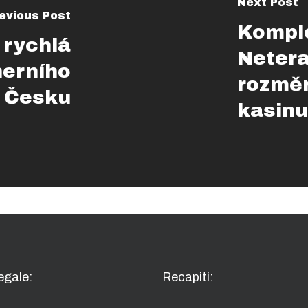
Next Post
evious Post
Komple
 rychlá
Netera
herního
rozměr
v Česku
kasinu
egale:
Recapiti: