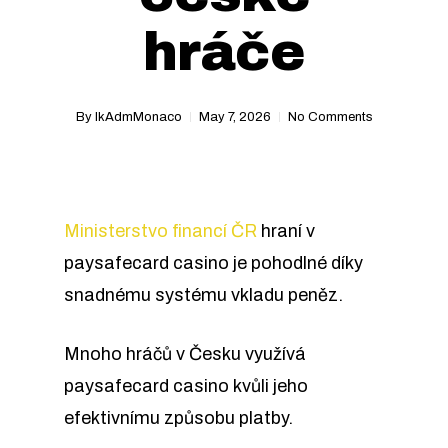
hráče
By
IkAdmMonaco
May 7, 2026
No Comments
Ministerstvo financí ČR
hraní v
paysafecard casino je pohodlné díky
snadnému systému vkladu peněz.
Mnoho hráčů v Česku využívá
paysafecard casino kvůli jeho
efektivnímu způsobu platby.