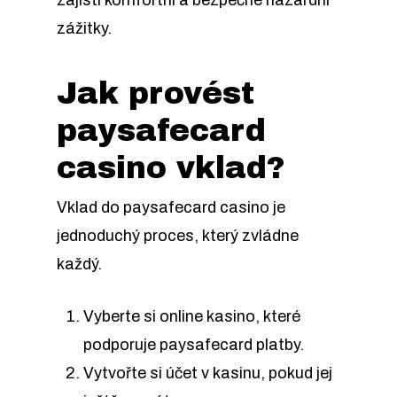
zajistí komfortní a bezpečné hazardní
zážitky.
Jak provést
paysafecard
casino vklad?
Vklad do paysafecard casino je
jednoduchý proces, který zvládne
každý.
Vyberte si online kasino, které
podporuje paysafecard platby.
Vytvořte si účet v kasinu, pokud jej