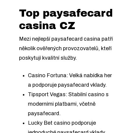
Top paysafecard
casina CZ
Mezi nejlepší paysafecard casina patří
několik ověřených provozovatelů, kteří
poskytují kvalitní služby.
Casino Fortuna: Velká nabídka her
a podporuje paysafecard vklady.
Tipsport Vegas: Stabilní casino s
moderními platbami, včetně
paysafecard.
Lucky Bet casino podporuje
jednoduché paysafecard vklady