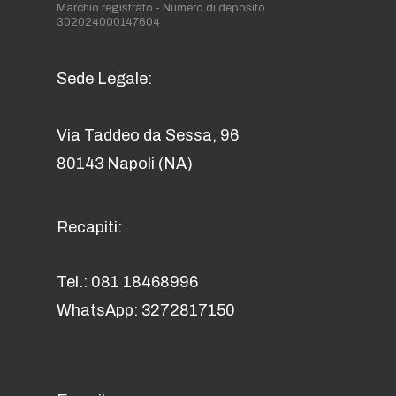
Marchio registrato - Numero di deposito
302024000147604
Sede Legale:
Via Taddeo da Sessa, 96
80143 Napoli (NA)
Recapiti:
Tel.: 081 18468996
WhatsApp: 3272817150