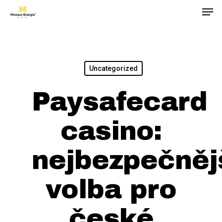
Men
Skip
to
main
content
Uncategorized
Paysafecard
casino:
nejbezpečněj
volba pro
české