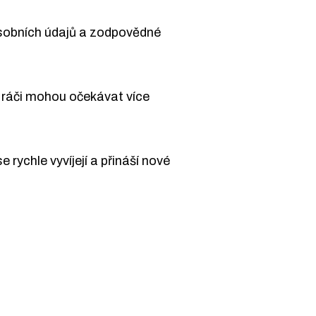
osobních údajů a zodpovědné
Hráči mohou očekávat více
rychle vyvíjejí a přináší nové