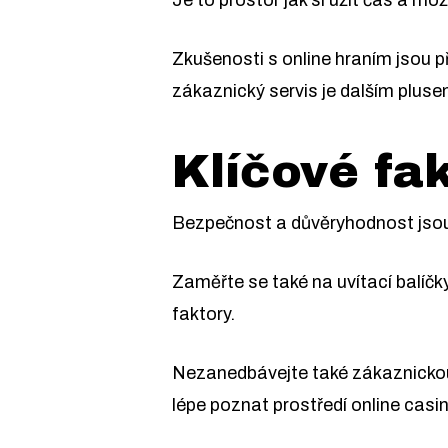
Je to prostor jak si užít čas a mo
Zkušenosti s online hraním jsou 
zákaznický servis je dalším plus
Klíčové fa
Bezpečnost a důvěryhodnost jsou z
Zaměřte se také na uvítací balíčk
faktory.
Nezanedbávejte také zákaznickou 
lépe poznat prostředí online casi