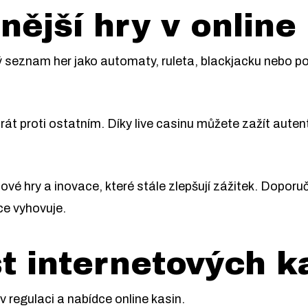
nější hry v online
 seznam her jako automaty, ruleta, blackjacku nebo poke
rát proti ostatním. Díky live casinu můžete zažít aute
nové hry a inovace, které stále zlepšují zážitek. Dopor
íce vyhovuje.
 internetových k
 regulaci a nabídce online kasin.