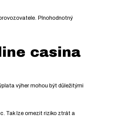
o provozovatele. Plnohodnotný
line casina
výplata výher mohou být důležitými
 Tak lze omezit riziko ztrát a