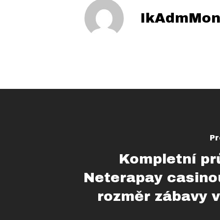
IkAdmMon
Pr
Kompletní p
Neterapay casino
rozměr zábavy v