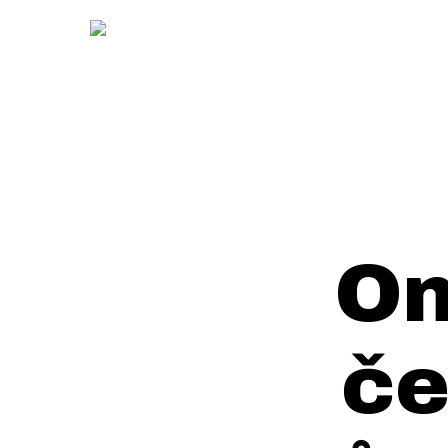
Skip
to
main
content
On
če