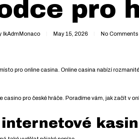
odce pro 
y
IkAdmMonaco
May 15, 2026
No Comments
 místo pro online casina. Online casina nabízí rozmanit
ine casino pro české hráče. Poradíme vám, jak začít v onl
t internetové kasi