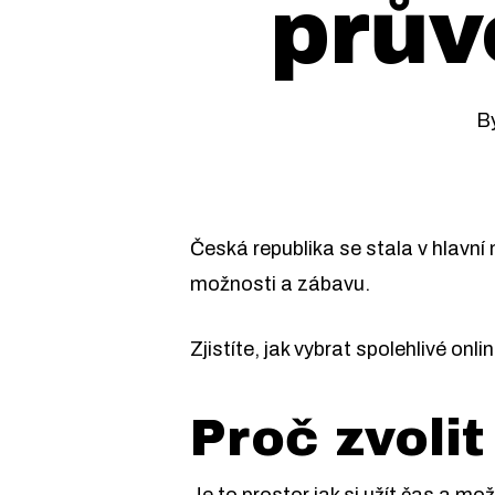
prův
B
Česká republika se stala v hlavní
možnosti a zábavu.
Zjistíte, jak vybrat spolehlivé onl
Proč zvoli