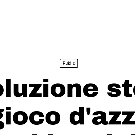
Public
oluzione st
gioco d'az