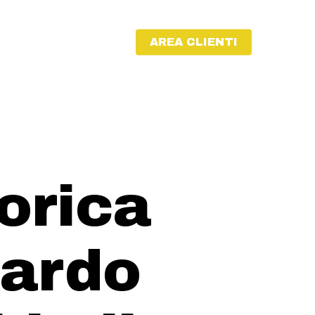
AREA CLIENTI
orica
zardo