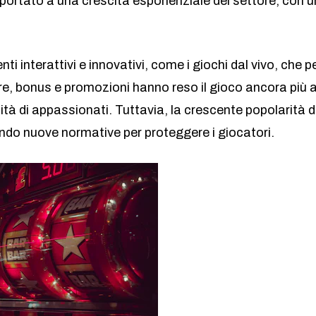
rtato a una crescita esponenziale del settore, con una 
nti interattivi e innovativi, come i giochi dal vivo, che
ltre, bonus e promozioni hanno reso il gioco ancora più a
à di appassionati. Tuttavia, la crescente popolarità d
edendo nuove normative per proteggere i giocatori.