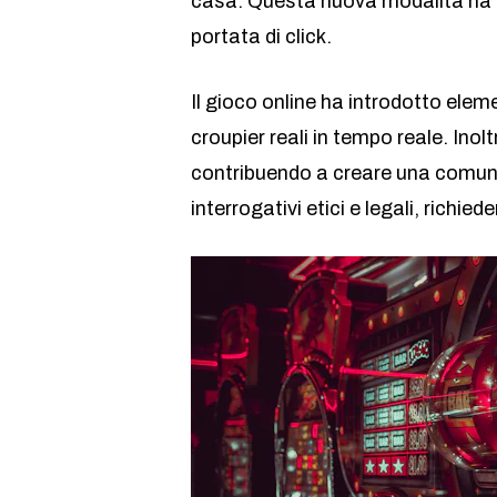
casa. Questa nuova modalità ha po
portata di click.
Il gioco online ha introdotto eleme
croupier reali in tempo reale. Ino
contribuendo a creare una comunit
interrogativi etici e legali, richi