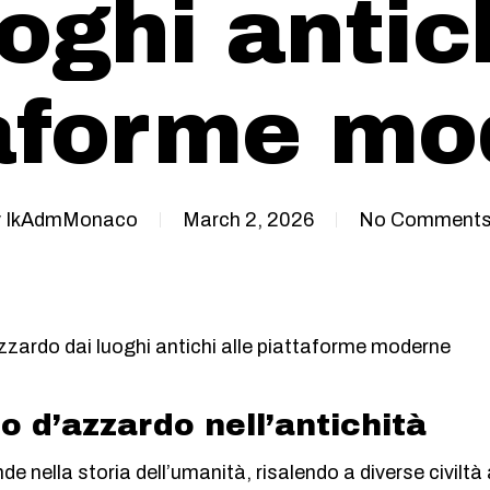
oghi antic
taforme mo
y
IkAdmMonaco
March 2, 2026
No Comment
azzardo dai luoghi antichi alle piattaforme moderne
co d’azzardo nell’antichità
de nella storia dell’umanità, risalendo a diverse civiltà 