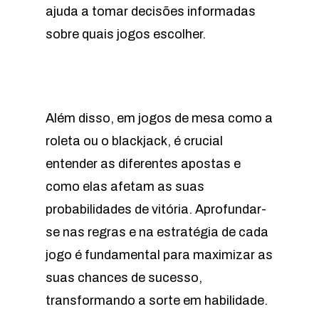
ajuda a tomar decisões informadas
sobre quais jogos escolher.
Além disso, em jogos de mesa como a
roleta ou o blackjack, é crucial
entender as diferentes apostas e
como elas afetam as suas
probabilidades de vitória. Aprofundar-
se nas regras e na estratégia de cada
jogo é fundamental para maximizar as
suas chances de sucesso,
transformando a sorte em habilidade.