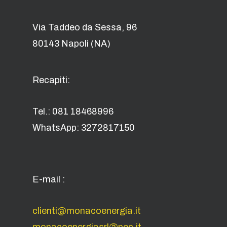
Via Taddeo da Sessa, 96
80143 Napoli (NA)
Recapiti:
Tel.: 081 18468996
WhatsApp: 3272817150
E-mail :
clienti@monacoenergia.it