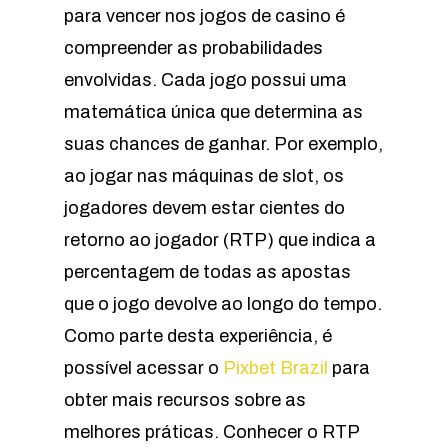
para vencer nos jogos de casino é
compreender as probabilidades
envolvidas. Cada jogo possui uma
matemática única que determina as
suas chances de ganhar. Por exemplo,
ao jogar nas máquinas de slot, os
jogadores devem estar cientes do
retorno ao jogador (RTP) que indica a
percentagem de todas as apostas
que o jogo devolve ao longo do tempo.
Como parte desta experiência, é
possível acessar o
Pixbet Brazil
para
obter mais recursos sobre as
melhores práticas. Conhecer o RTP