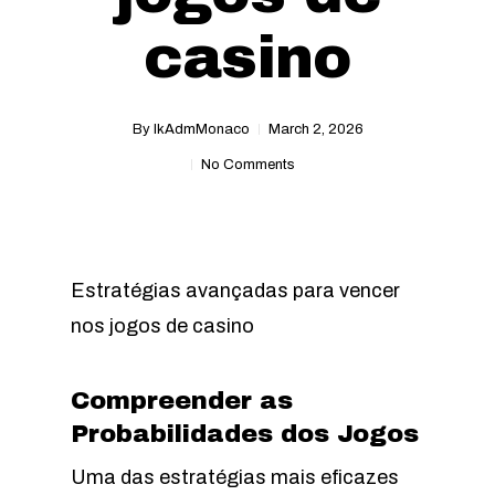
casino
By
IkAdmMonaco
March 2, 2026
No Comments
Estratégias avançadas para vencer
nos jogos de casino
Compreender as
Probabilidades dos Jogos
Uma das estratégias mais eficazes