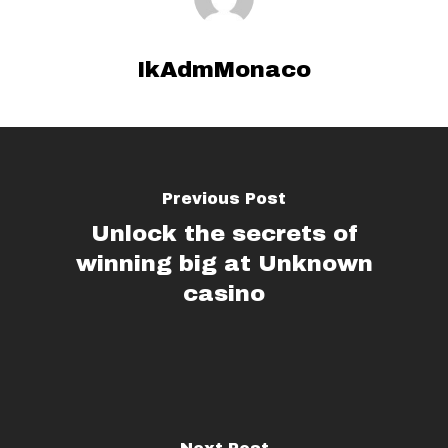
IkAdmMonaco
Previous Post
Unlock the secrets of
winning big at Unknown
casino