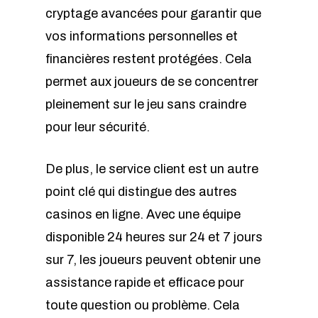
cryptage avancées pour garantir que
vos informations personnelles et
financières restent protégées. Cela
permet aux joueurs de se concentrer
pleinement sur le jeu sans craindre
pour leur sécurité.
De plus, le service client est un autre
point clé qui distingue des autres
casinos en ligne. Avec une équipe
disponible 24 heures sur 24 et 7 jours
sur 7, les joueurs peuvent obtenir une
assistance rapide et efficace pour
toute question ou problème. Cela