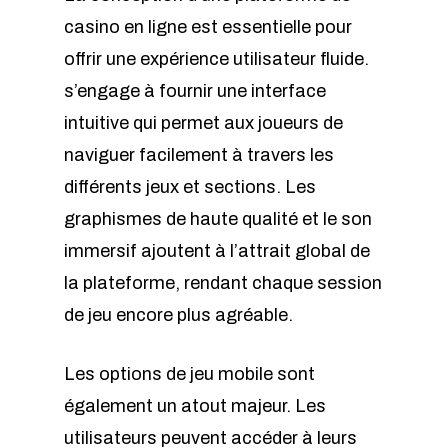
casino en ligne est essentielle pour
offrir une expérience utilisateur fluide.
s’engage à fournir une interface
intuitive qui permet aux joueurs de
naviguer facilement à travers les
différents jeux et sections. Les
graphismes de haute qualité et le son
immersif ajoutent à l’attrait global de
la plateforme, rendant chaque session
de jeu encore plus agréable.
Les options de jeu mobile sont
également un atout majeur. Les
utilisateurs peuvent accéder à leurs