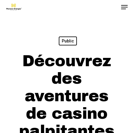
Men
Skip
to
main
content
Public
Découvrez
des
aventures
de casino
palpitantes