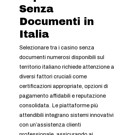
Senza
Documenti in
Italia
Selezionare tra i casino senza
documenti numerosi disponibili sul
territorio italiano richiede attenzione a
diversi fattori cruciali come
certificazioni appropriate, opzioni di
pagamento affidabili e reputazione
consolidata. Le piattaforme più
attendibili integrano sistemi innovativi
con un’assistenza clienti
professionale, assicurando ai