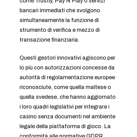
come Trustly, Pay N Play o servizi
bancari immediati che svolgono
simultaneamente la funzione di
strumento di verifica e mezzo di
transazione finanziaria.
Questi gestori innovativi agiscono per
lo più con autorizzazioni concesse da
autorità di regolamentazione europee
riconosciute, come quella maltese o
quella svedese, che hanno aggiornato
i loro quadri legislativi per integrare i
casino senza documenti nel ambiente
legale della piattaforma di gioco. La
conformità alle normative GDPR