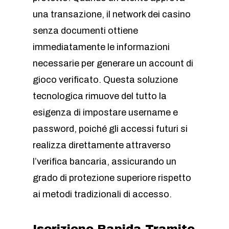
una transazione, il network dei casino
senza documenti ottiene
immediatamente le informazioni
necessarie per generare un account di
gioco verificato. Questa soluzione
tecnologica rimuove del tutto la
esigenza di impostare username e
password, poiché gli accessi futuri si
realizza direttamente attraverso
l’verifica bancaria, assicurando un
grado di protezione superiore rispetto
ai metodi tradizionali di accesso.
Iscrizione Rapida Tramite