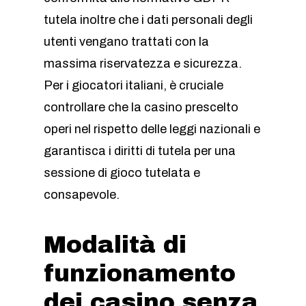
tutela inoltre che i dati personali degli
utenti vengano trattati con la
massima riservatezza e sicurezza.
Per i giocatori italiani, è cruciale
controllare che la casino prescelto
operi nel rispetto delle leggi nazionali e
garantisca i diritti di tutela per una
sessione di gioco tutelata e
consapevole.
Modalità di
funzionamento
dei casino senza