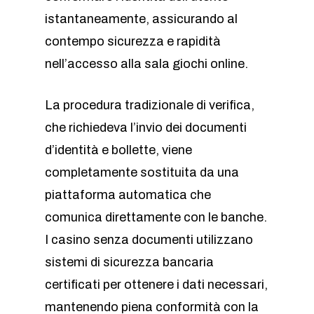
istantaneamente, assicurando al
contempo sicurezza e rapidità
nell’accesso alla sala giochi online.
La procedura tradizionale di verifica,
che richiedeva l’invio dei documenti
d’identità e bollette, viene
completamente sostituita da una
piattaforma automatica che
comunica direttamente con le banche.
I casino senza documenti utilizzano
sistemi di sicurezza bancaria
certificati per ottenere i dati necessari,
mantenendo piena conformità con la