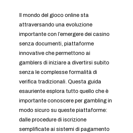
Il mondo del gioco online sta
attraversando una evoluzione
importante con l’emergere dei casino
senza documenti, piattaforme
innovative che permettono ai
gamblers di iniziare a divertirsi subito
senza le complesse formalità di
verifica tradizionali. Questa guida
esauriente esplora tutto quello che è
importante conoscere per gambling in
modo sicuro su queste piattaforme:
dalle procedure di iscrizione
semplificate ai sistemi di pagamento