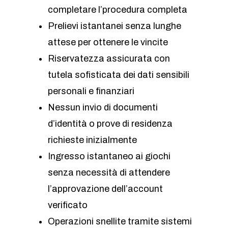
completare l’procedura completa
Prelievi istantanei senza lunghe
attese per ottenere le vincite
Riservatezza assicurata con
tutela sofisticata dei dati sensibili
personali e finanziari
Nessun invio di documenti
d’identità o prove di residenza
richieste inizialmente
Ingresso istantaneo ai giochi
senza necessità di attendere
l’approvazione dell’account
verificato
Operazioni snellite tramite sistemi