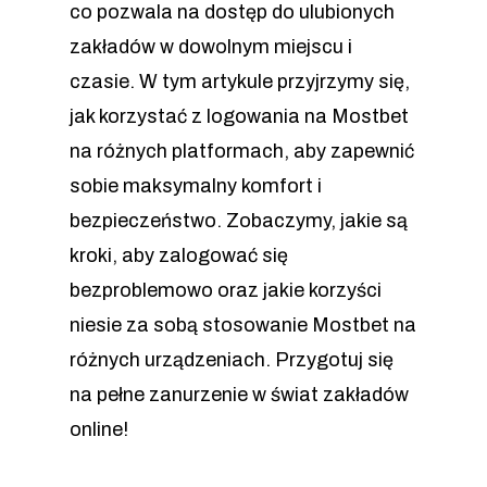
co pozwala na dostęp do ulubionych
zakładów w dowolnym miejscu i
czasie. W tym artykule przyjrzymy się,
jak korzystać z logowania na Mostbet
na różnych platformach, aby zapewnić
sobie maksymalny komfort i
bezpieczeństwo. Zobaczymy, jakie są
kroki, aby zalogować się
bezproblemowo oraz jakie korzyści
niesie za sobą stosowanie Mostbet na
różnych urządzeniach. Przygotuj się
na pełne zanurzenie w świat zakładów
online!