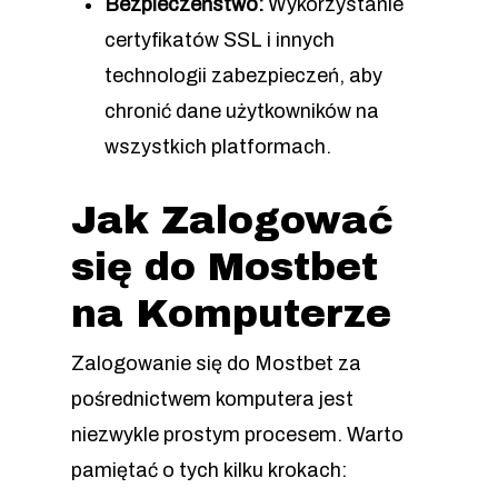
Bezpieczeństwo:
Wykorzystanie
certyfikatów SSL i innych
technologii zabezpieczeń, aby
chronić dane użytkowników na
wszystkich platformach.
Jak Zalogować
się do Mostbet
na Komputerze
Zalogowanie się do Mostbet za
pośrednictwem komputera jest
niezwykle prostym procesem. Warto
pamiętać o tych kilku krokach: