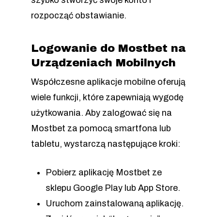
szybko stworzyć swoje konto i
rozpocząć obstawianie.
Logowanie do Mostbet na
Urządzeniach Mobilnych
Współczesne aplikacje mobilne oferują
wiele funkcji, które zapewniają wygodę
użytkowania. Aby zalogować się na
Mostbet za pomocą smartfona lub
tabletu, wystarczą następujące kroki:
Pobierz aplikację Mostbet ze
sklepu Google Play lub App Store.
Uruchom zainstalowaną aplikację.