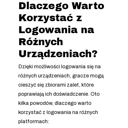
Dlaczego Warto
Korzystać z
Logowania na
Różnych
Urządzeniach?
Dzięki możliwości logowania się na
różnych urządzeniach, gracze mogą
cieszyć się zbiorami zalet, które
poprawiają ich doświadczenie. Oto
kilka powodów, dlaczego warto
korzystać z logowania na różnych
platformach: