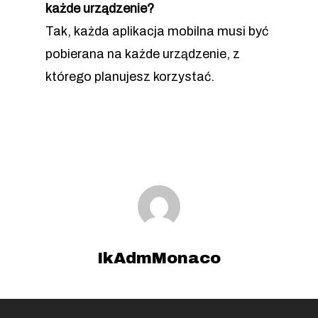
każde urządzenie?
Tak, każda aplikacja mobilna musi być
pobierana na każde urządzenie, z
którego planujesz korzystać.
IkAdmMonaco