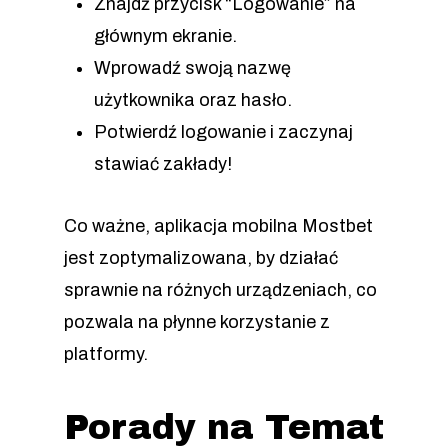
Znajdź przycisk “Logowanie” na
głównym ekranie.
Wprowadź swoją nazwę
użytkownika oraz hasło.
Potwierdź logowanie i zaczynaj
stawiać zakłady!
Co ważne, aplikacja mobilna Mostbet
jest zoptymalizowana, by działać
sprawnie na różnych urządzeniach, co
pozwala na płynne korzystanie z
platformy.
Porady na Temat