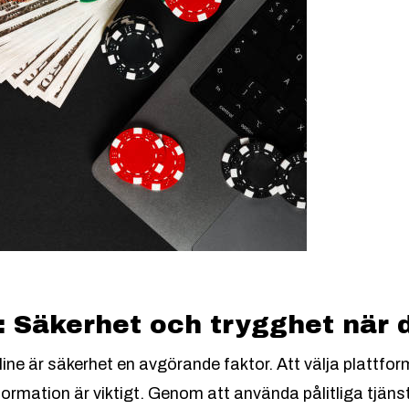
: Säkerhet och trygghet när 
line är säkerhet en avgörande faktor. Att välja plattfo
ormation är viktigt. Genom att använda pålitliga tjänst