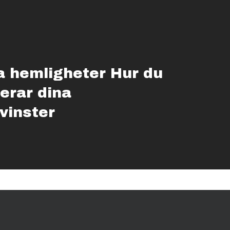
a hemligheter Hur du
erar dina
vinster