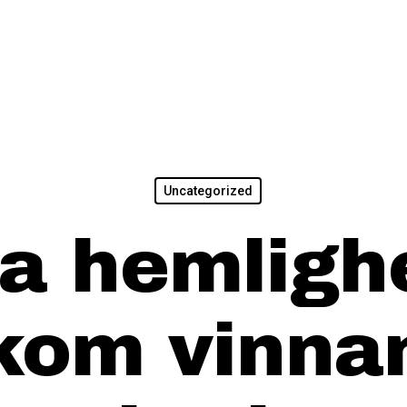
Uncategorized
ja hemligh
kom vinna