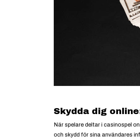
Skydda dig online
När spelare deltar i casinospel on
och skydd för sina användares inf