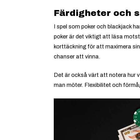
Färdigheter och s
I spel som poker och blackjack ha
poker är det viktigt att läsa mo
korttäckning för att maximera si
chanser att vinna.
Det är också värt att notera hur 
man möter. Flexibilitet och förmå