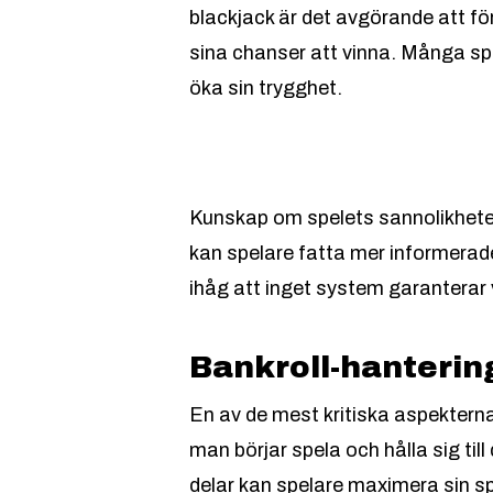
blackjack är det avgörande att f
sina chanser att vinna. Många sp
öka sin trygghet.
Kunskap om spelets sannolikheter ä
kan spelare fatta mer informerade
ihåg att inget system garanterar 
Bankroll-hanterin
En av de mest kritiska aspekterna
man börjar spela och hålla sig til
delar kan spelare maximera sin sp