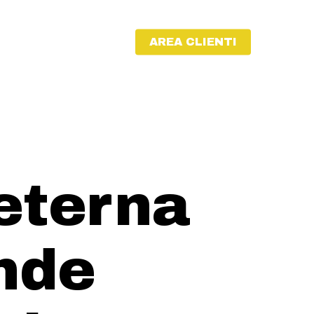
AREA CLIENTI
eterna
nde