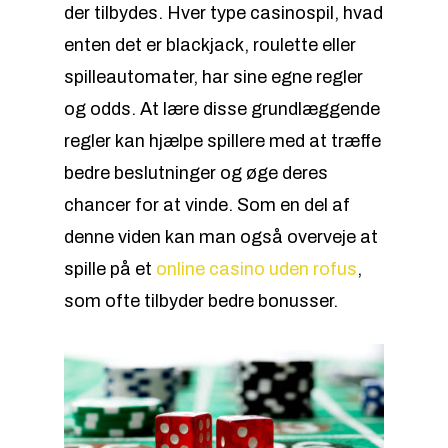
der tilbydes. Hver type casinospil, hvad
enten det er blackjack, roulette eller
spilleautomater, har sine egne regler
og odds. At lære disse grundlæggende
regler kan hjælpe spillere med at træffe
bedre beslutninger og øge deres
chancer for at vinde. Som en del af
denne viden kan man også overveje at
spille på et
online casino uden rofus
,
som ofte tilbyder bedre bonusser.