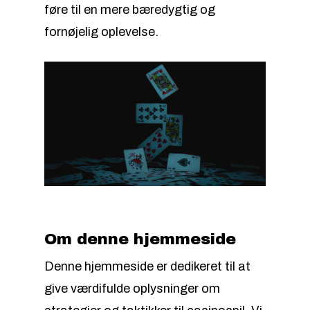
føre til en mere bæredygtig og
fornøjelig oplevelse.
Om denne hjemmeside
Denne hjemmeside er dedikeret til at
give værdifulde oplysninger om