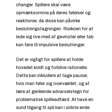
changer. Spillere skal være
opmærksomme på deres følelser og
reaktioner, da disse kan påvirke
beslutningstagningen. Risikoen for at
lade sig rive med af gevinster eller tab
kan føre til impulsive beslutninger.
Det er vigtigt for spillere at holde
hovedet koldt og forblive rationelle.
Dette kan inkludere at tage pauser,
hvis man føler sig overvældet, og at
lære at genkende advarselstegn for
problematisk spilleadfærd. At have en
sund tilgang til spil kan i sidste ende