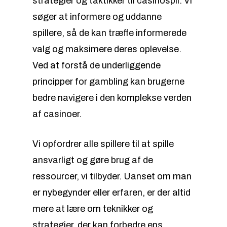
strategier og taktikker til casinospil. Vi
søger at informere og uddanne
spillere, så de kan træffe informerede
valg og maksimere deres oplevelse.
Ved at forstå de underliggende
principper for gambling kan brugerne
bedre navigere i den komplekse verden
af casinoer.
Vi opfordrer alle spillere til at spille
ansvarligt og gøre brug af de
ressourcer, vi tilbyder. Uanset om man
er nybegynder eller erfaren, er der altid
mere at lære om teknikker og
strategier, der kan forbedre ens